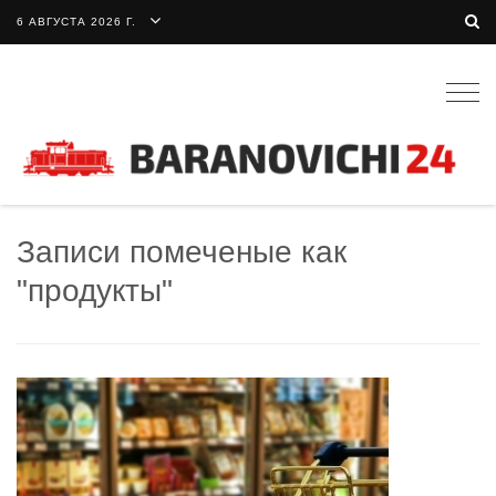
6 АВГУСТА 2026 Г.
Togg
navig
Записи помеченые как
"продукты"