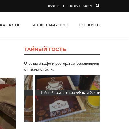
ВОЙТИ
РЕГИСТРАЦИЯ
КАТАЛОГ
ИНФОРМ-БЮРО
О САЙТЕ
ТАЙНЫЙ ГОСТЬ
Отзывы о кафе и ресторанах Барановичей
от тайного гостя.
 “Drova”
Тайный гость: кафе «Фасти Хасти»
Тайный гость