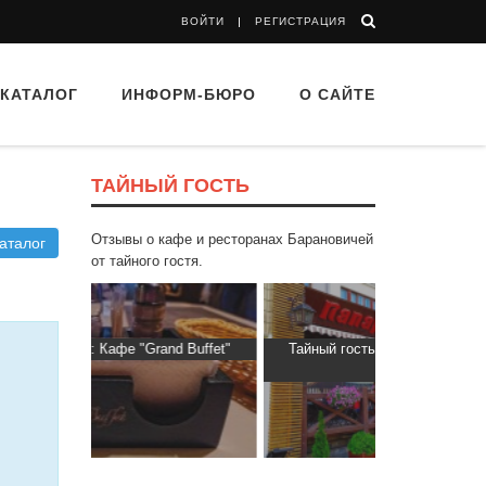
ВОЙТИ
РЕГИСТРАЦИЯ
КАТАЛОГ
ИНФОРМ-БЮРО
О САЙТЕ
ТАЙНЫЙ ГОСТЬ
Отзывы о кафе и ресторанах Барановичей
аталог
от тайного гостя.
nd Buffet"
Тайный гость: Ресторан “Папараць
Тайный гос
Кветка”