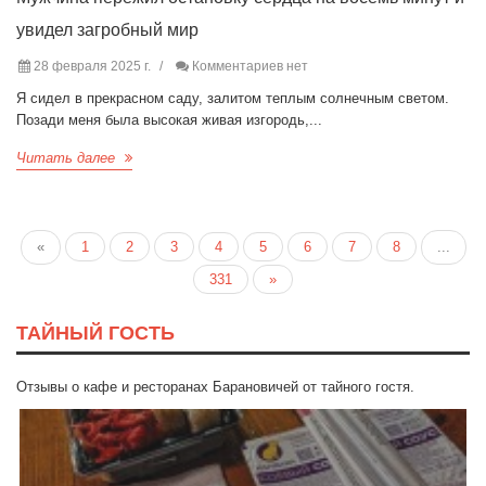
увидел загробный мир
28 февраля 2025 г.
Комментариев нет
Я сидел в прекрасном саду, залитом теплым солнечным светом.
Позади меня была высокая живая изгородь,...
Читать далее
«
1
2
3
4
5
6
7
8
...
331
»
ТАЙНЫЙ ГОСТЬ
Отзывы о кафе и ресторанах Барановичей от тайного гостя.