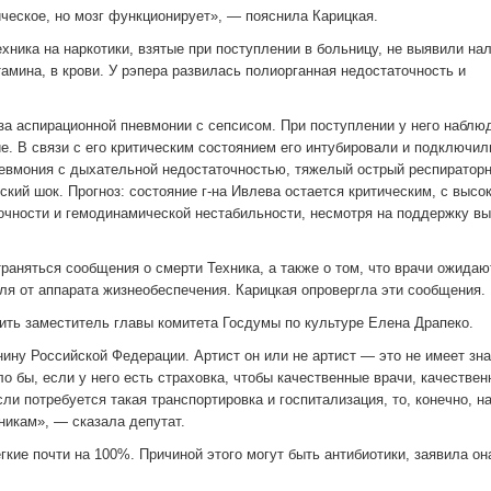
ческое, но мозг функционирует», — пояснила Карицкая.
хника на наркотики, взятые при поступлении в больницу, не выявили на
амина, в крови. У рэпера развилась полиорганная недостаточность и
‑за аспирационной пневмонии с сепсисом. При поступлении у него наблю
. В связи с его критическим состоянием его интубировали и подключил
пневмония с дыхательной недостаточностью, тяжелый острый респиратор
ский шок. Прогноз: состояние г-на Ивлева остается критическим, с высо
точности и гемодинамической нестабильности, несмотря на поддержку в
раняться сообщения о смерти Техника, а также о том, что врачи ожидаю
ля от аппарата жизнеобеспечения. Карицкая опровергла эти сообщения.
ить заместитель главы комитета Госдумы по культуре Елена Драпеко.
ину Российской Федерации. Артист он или не артист — это не имеет зна
о бы, если у него есть страховка, чтобы качественные врачи, качествен
и потребуется такая транспортировка и госпитализация, то, конечно, на
никам», — сказала депутат.
кие почти на 100%. Причиной этого могут быть антибиотики, заявила он