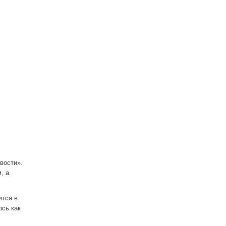
вости».
, а
ится в
ось как