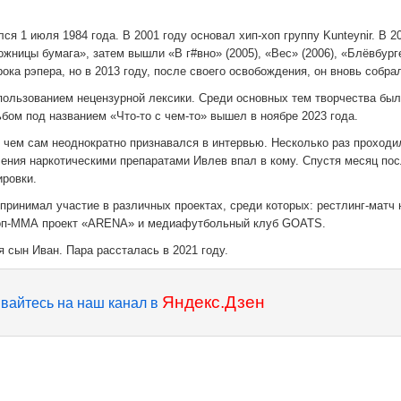
 1 июля 1984 года. В 2001 году основал хип-хоп группу Kunteynir. В 2
жницы бумага», затем вышли «В г#вно» (2005), «Вес» (2006), «Блёвбург
рока рэпера, но в 2013 году, после своего освобождения, он вновь собрал
пользованием нецензурной лексики. Среди основных тем творчества бы
бом под названием «Что-то с чем-то» вышел в ноябре 2023 года.
в чем сам неоднократно признавался в интервью. Несколько раз проходи
ления наркотическими препаратами Ивлев впал в кому. Спустя месяц пос
ировки.
принимал участие в различных проектах, среди которых: рестлинг-матч 
поп-ММА проект «ARENA» и медиафутбольный клуб GOATS.
я сын Иван. Пара рассталась в 2021 году.
Яндекс.Дзен
вайтесь на наш канал в