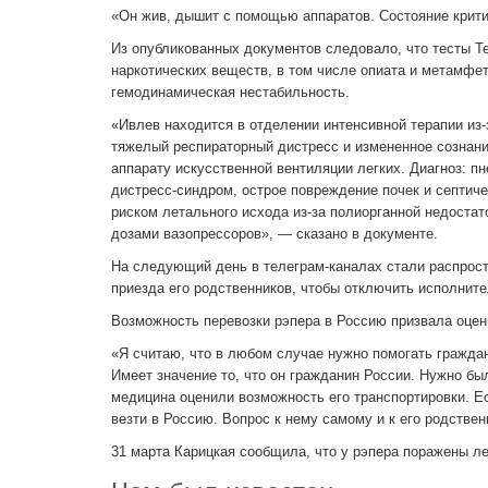
«Он жив, дышит с помощью аппаратов. Состояние крити
Из опубликованных документов следовало, что тесты Те
наркотических веществ, в том числе опиата и метамфет
гемодинамическая нестабильность.
«Ивлев находится в отделении интенсивной терапии из
тяжелый респираторный дистресс и измененное сознание
аппарату искусственной вентиляции легких. Диагноз: 
дистресс-синдром, острое повреждение почек и септиче
риском летального исхода из‑за полиорганной недоста
дозами вазопрессоров», — сказано в документе.
На следующий день в телеграм-каналах стали распрост
приезда его родственников, чтобы отключить исполните
Возможность перевозки рэпера в Россию призвала оцен
«Я считаю, что в любом случае нужно помогать граждан
Имеет значение то, что он гражданин России. Нужно был
медицина оценили возможность его транспортировки. Есл
везти в Россию. Вопрос к нему самому и к его родствен
31 марта Карицкая сообщила, что у рэпера поражены лег