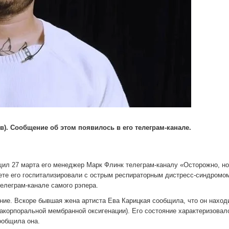
). Сообщение об этом появилось в его телеграм-канале.
щил 27 марта его менеджер Марк Флинк телеграм-каналу «Осторожно, но
кете его госпитализировали с острым респираторным дистресс-синдромом
телеграм-канале самого рэпера.
ние. Вскоре бывшая жена артиста Ева Карицкая сообщила, что он наход
акорпоральной мембранной оксигенации). Его состояние характеризовал
ообщила она.