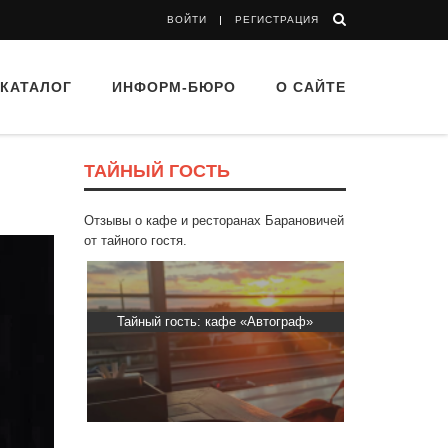
ВОЙТИ
РЕГИСТРАЦИЯ
КАТАЛОГ
ИНФОРМ-БЮРО
О САЙТЕ
ТАЙНЫЙ ГОСТЬ
Отзывы о кафе и ресторанах Барановичей
от тайного гостя.
втограф»
Тайный гость: Ресторан “Папараць
Тайный гос
Кветка”