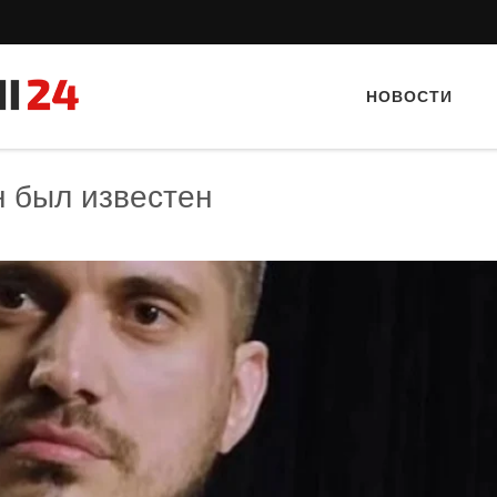
НОВОСТИ
н был известен
Тайный гость: доставка Капибара
Тайный гость: кафе «А