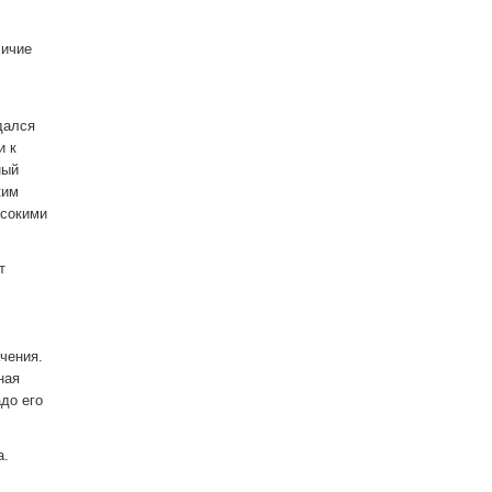
личие
дался
и к
ный
ким
ысокими
т
чения.
ная
до его
а.