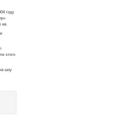
004 году
ер»
 ее.
ли
л
ле этого
на шоу