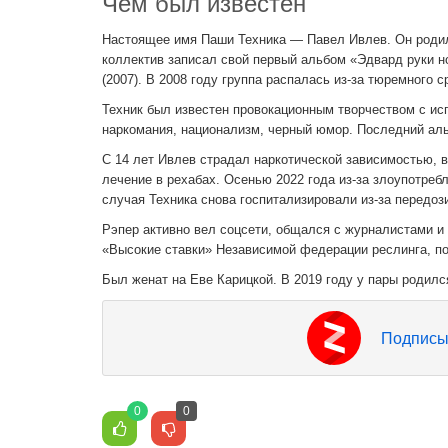
Чем был известен
Настоящее имя Паши Техника — Павел Ивлев. Он родился
коллектив записал свой первый альбом «Эдвард руки но
(2007). В 2008 году группа распалась из-за тюремного с
Техник был известен провокационным творчеством с ис
наркомания, национализм, черный юмор. Последний аль
С 14 лет Ивлев страдал наркотической зависимостью, 
лечение в рехабах. Осенью 2022 года из-за злоупотреб
случая Техника снова госпитализировали из-за передоз
Рэпер активно вел соцсети, общался с журналистами и 
«Высокие ставки» Независимой федерации реслинга, 
Был женат на Еве Карицкой. В 2019 году у пары родилс
Подписы
0
0