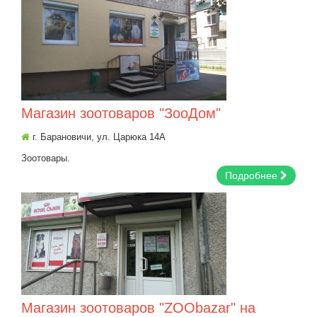
Магазин зоотоваров "ЗооДом"
г. Барановичи, ул. Царюка 14А
Зоотовары.
Подробнее
Магазин зоотоваров "ZOObazar" на