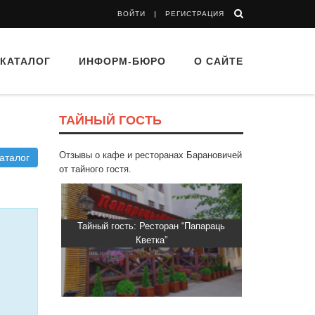
ВОЙТИ
РЕГИСТРАЦИЯ
КАТАЛОГ
ИНФОРМ-БЮРО
О САЙТЕ
ТАЙНЫЙ ГОСТЬ
Отзывы о кафе и ресторанах Барановичей
аталог
от тайного гостя.
втограф»
Тайный гость: Ресторан “Папараць
Тайный гость
Кветка”