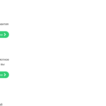
рантия
ее
мотное
 вы
ее
ой