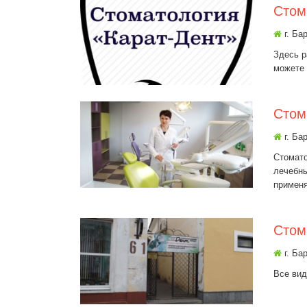
Стом
г. Ба
Здесь р
можете
Стом
г. Ба
Стомато
лечебны
применя
Стом
г. Ба
Все вид