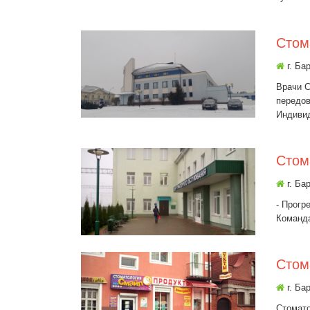
Стом
г. Ба
Врачи С
передо
Индивид
Стом
г. Ба
- Прогр
Команда
Стом
г. Ба
Стомато