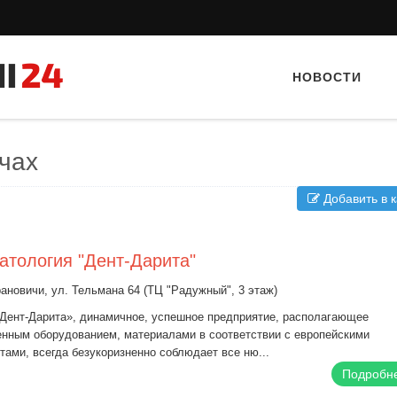
НОВОСТИ
чах
Добавить в к
атология "Дент-Дарита"
Тайный гость: Кафе "Grand Buffet"
Тайный гость: Гастропаб
рановичи, ул. Тельмана 64 (ТЦ "Радужный", 3 этаж)
Дент-Дарита», динамичное, успешное предприятие, располагающее
нным оборудованием, материалами в соответствии с европейскими
тами, всегда безукоризненно соблюдает все ню...
Подробн