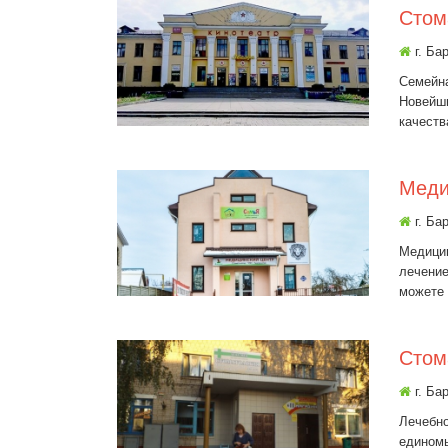
Стом
г. Ба
Семейна
Новейши
качеств
Меди
г. Ба
Медицин
лечение
можете 
Стом
г. Ба
Лечебно
единомы