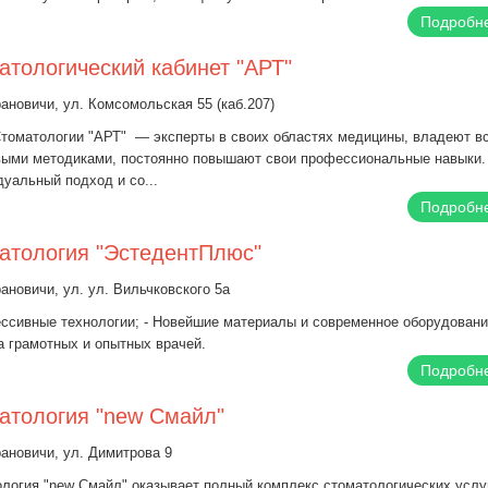
Подробн
атологический кабинет "АРТ"
рановичи, ул. Комсомольская 55 (каб.207)
томатологии "АРТ" — эксперты в своих областях медицины, владеют в
выми методиками, постоянно повышают свои профессиональные навыки.
уальный подход и со...
Подробн
атология "ЭстедентПлюс"
рановичи, ул. ул. Вильчковского 5а
ессивные технологии; - Новейшие материалы и современное оборудование
 грамотных и опытных врачей.
Подробн
атология "new Смайл"
рановичи, ул. Димитрова 9
логия "new Смайл" оказывает полный комплекс стоматологических услуг