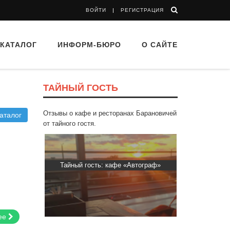
ВОЙТИ
РЕГИСТРАЦИЯ
КАТАЛОГ
ИНФОРМ-БЮРО
О САЙТЕ
ТАЙНЫЙ ГОСТЬ
Отзывы о кафе и ресторанах Барановичей
аталог
от тайного гостя.
 “Drova”
Тайный гость: кафе «Автограф»
Тайный гост
ее