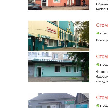
Обратив
Компани
Стом
г. Ба
Все вид
Стом
г. Ба
Филосо
базовых
сотрудн
Стом
г. Ба