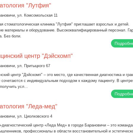
атология "Лутфия"
рановичи, ул. Комсомольская 11
я стоматологическая клиника "Лутфия" приглашает взрослых и детей.
е материалы и оборудование. Высококвалифицированный персонал. Га
а. Без боли.
Подробн
цинский центр "Дэйскомп"
рановичи, ул. Притыцкого 67
ский центр "Дэйскомп" – это место, где качественная диагностика и гра
 сочетаются с индивидуальным подходом к каждому пациенту. В центре
получить усл...
Подробн
атология "Леда-мед"
рановичи, ул. Циолковского 4
-диагностический центр «Леда Мед» в городе Барановичи – это команда
шленников, профессионалы в области восстановительной и эстетическ