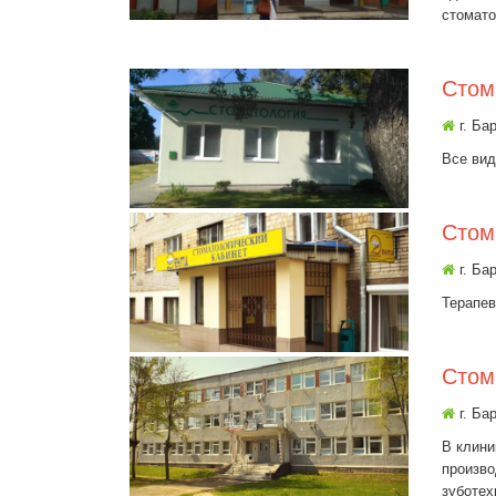
стомато
Cтом
г. Ба
Все вид
Стом
г. Ба
Терапев
Стом
г. Ба
В клини
произво
зуботех