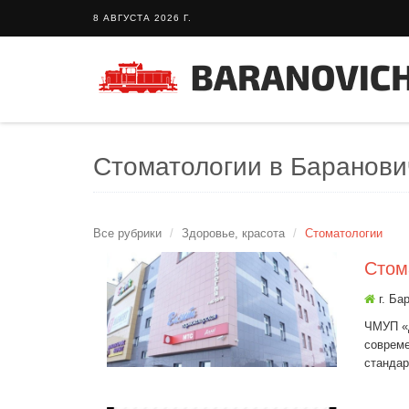
8 АВГУСТА 2026 Г.
Стоматологии в Баранови
Все рубрики
Здоровье, красота
Стоматологии
Стом
г. Ба
ЧМУП «
совреме
стандар