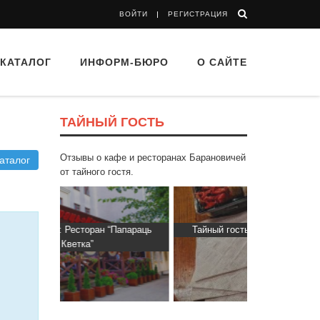
ВОЙТИ
РЕГИСТРАЦИЯ
КАТАЛОГ
ИНФОРМ-БЮРО
О САЙТЕ
ТАЙНЫЙ ГОСТЬ
Отзывы о кафе и ресторанах Барановичей
аталог
от тайного гостя.
 “Папараць
Тайный гость: доставка Капибара
Тайный гос