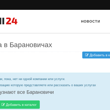
НОВОСТИ
а в Барановичах
Добавить в к
и, пока, нет ни одной компании или услуги.
Тайный гость: Гастропаб “Drova”
Тайный гость: Ресторан
Кветка”
изацию которую представляете или рассказать о ваших услугах
узнают все Барановичи
Добавить в каталог