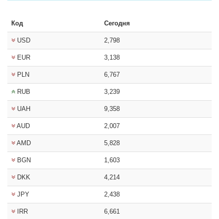
Код
Сегодня
USD
2,798
EUR
3,138
PLN
6,767
RUB
3,239
UAH
9,358
AUD
2,007
AMD
5,828
BGN
1,603
DKK
4,214
JPY
2,438
IRR
6,661