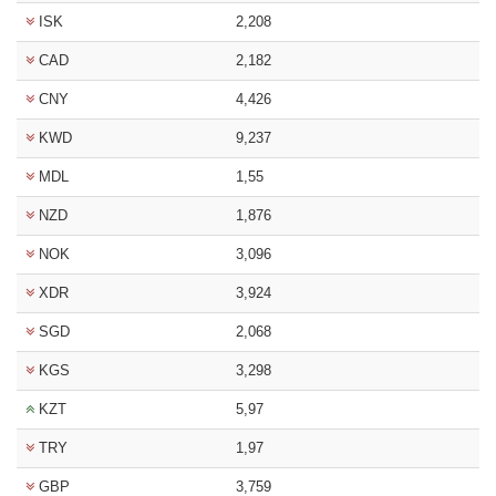
ISK
2,208
CAD
2,182
CNY
4,426
KWD
9,237
MDL
1,55
NZD
1,876
NOK
3,096
XDR
3,924
SGD
2,068
KGS
3,298
KZT
5,97
TRY
1,97
GBP
3,759