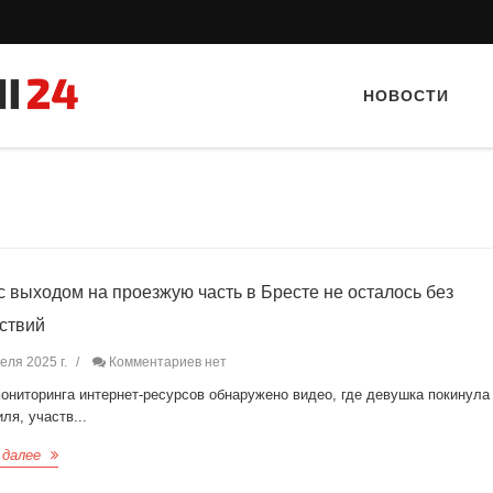
НОВОСТИ
с выходом на проезжую часть в Бресте не осталось без
ствий
Тайный гость: Кафе "Grand Buffet"
Тайный гость: кафе «Фас
еля 2025 г.
Комментариев нет
ониторинга интернет-ресурсов обнаружено видео, где девушка покинула
ля, участв...
 далее