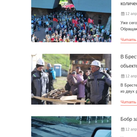
количе
12 апр
Уже сего
Обращают
Читать
В Брес
объект
12 апр
В Бресте
из двух 
Читать
Бобр з
12 апр