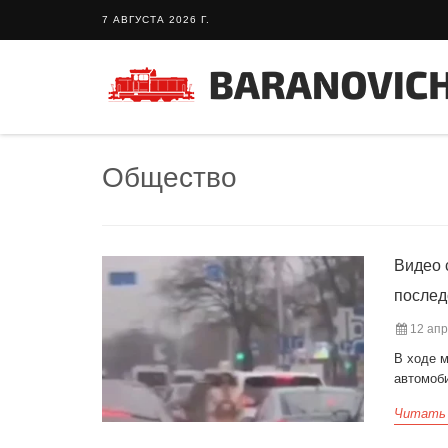
7 АВГУСТА 2026 Г.
Общество
Видео 
послед
12 апр
В ходе м
автомоби
Читать