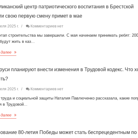
ликанский центр патриотического воспитания в Брестской
ти свою первую смену примет в мае
еля 2025 г.
Комментариев нет
этап строительства мы завершили. С мая начинаем принимать ребят: 20
будут жить в каз...
 далее
руси планируют внести изменения в Трудовой кодекс. Что х
ть?
еля 2025 г.
Комментариев нет
 труда и социальной защиты Наталия Павлюченко рассказала, какие поп
я в Трудовой...
 далее
ование 80-летия Победы может стать беспрецедентным по