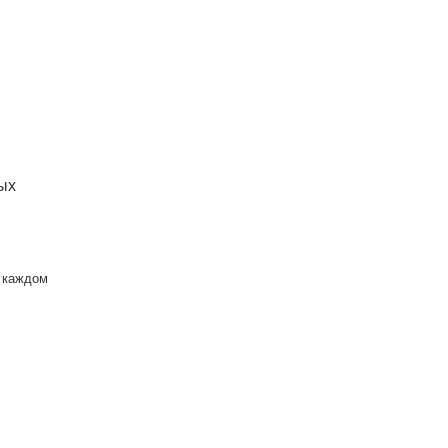
вых
В каждом