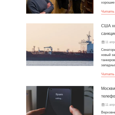
хорошие 
Читать
США хо
санкци
11 апр
Сенатор
новый з
танкеров
западных
Читать
Москви
телеф
11 апр
Верховн