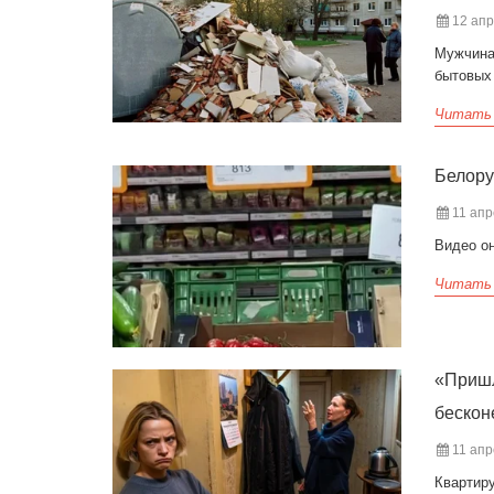
12 апр
Мужчина
бытовых
Читать
Белору
11 апр
Видео он
Читать
«Пришл
бескон
11 апр
Квартиру