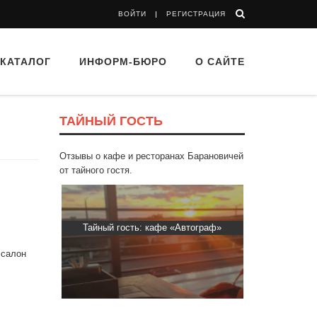
ВОЙТИ
РЕГИСТРАЦИЯ
КАТАЛОГ
ИНФОРМ-БЮРО
О САЙТЕ
ТАЙНЫЙ ГОСТЬ
Отзывы о кафе и ресторанах Барановичей
от тайного гостя.
ти Хасти»
Тайный гость: кафе «Автограф»
Тайный гост
 салон