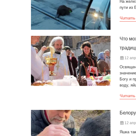
На желе
пути из 
Читать
Что мо
тради
12 апр
Освящен
значени
Богу и 
воду, яйц
Читать
Белору
12 апр
Яшка так