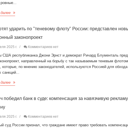
ровные...
 далее
тят ударить по "теневому флоту" России: представлен нов
онный законопроект
еля 2025 г.
Комментариев нет
ы США республиканка Джони Эрнст и демократ Ричард Блументаль пре
аконопроект, направленный на борьбу с так называемым теневым флото
, которые, по мнению законодателей, используются Россией для обхода
 санкций...
 далее
ч победил банк в суде: компенсация за навязчивую рекламу
ону
еля 2025 г.
Комментариев нет
ый суд России признал, что граждане имеют право требовать компенсац