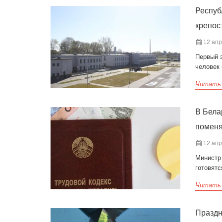
Респуб
крепос
12 апр
Первый 
человек 
Читать
В Бела
поменя
12 апр
Министр
готовятс
Читать
Праздн