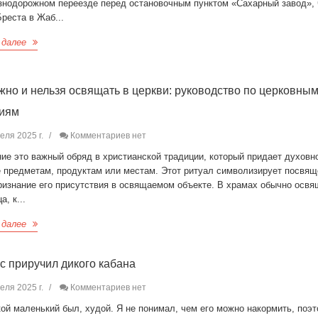
знодорожном переезде перед остановочным пунктом «Сахарный завод», 
Бреста в Жаб...
 далее
жно и нельзя освящать в церкви: руководство по церковны
циям
еля 2025 г.
Комментариев нет
ие это важный обряд в христианской традиции, который придает духовн
е предметам, продуктам или местам. Этот ритуал символизирует посвя
признание его присутствия в освящаемом объекте. В храмах обычно осв
а, к...
 далее
с приручил дикого кабана
еля 2025 г.
Комментариев нет
ой маленький был, худой. Я не понимал, чем его можно накормить, поэ