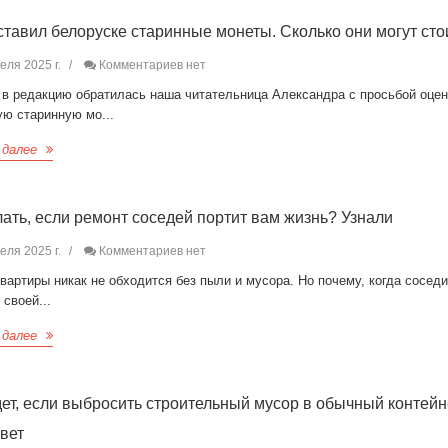
ставил белоруске старинные монеты. Сколько они могут сто
еля 2025 г.
Комментариев нет
 в редакцию обратилась наша читательница Александра с просьбой оце
ую старинную мо...
 далее
лать, если ремонт соседей портит вам жизнь? Узнали
еля 2025 г.
Комментариев нет
вартиры никак не обходится без пыли и мусора. Но почему, когда сосед
 своей...
 далее
дет, если выбросить строительный мусор в обычный контей
твет