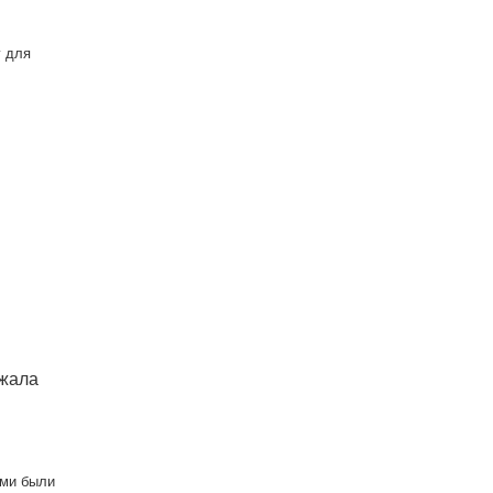
у для
ржала
ями были