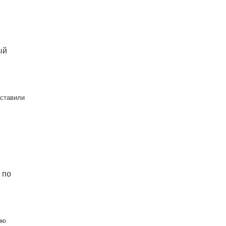
ый
дставили
м
 по
ию