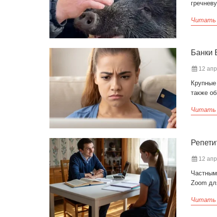
гречневу
Читать
Банки 
12 апр
Крупные
также об
Читать
Репети
12 апр
Частным
Zoom для
Читать