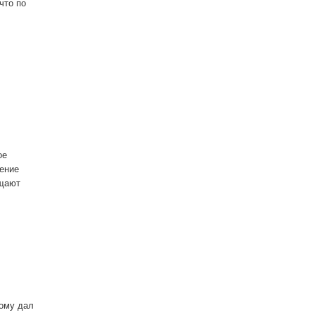
что по
м
ое
щение
ящают
тому дал