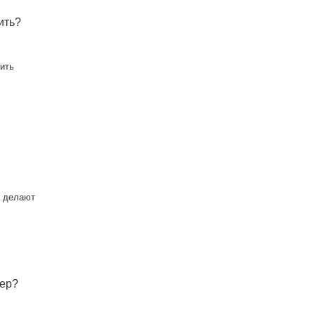
ить?
нить
и делают
нер?