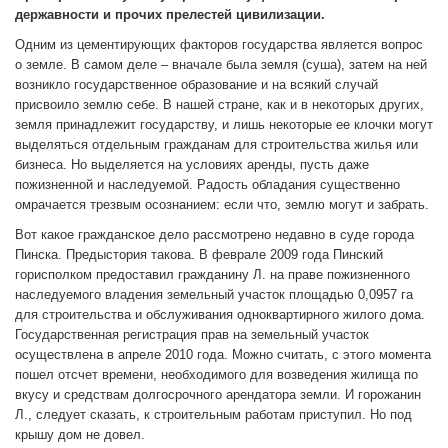
державности и прочих прелестей цивилизации.
Одним из цементирующих факторов государства является вопрос
о земле. В самом деле – вначале была земля (суша), затем на ней
возникло государственное образование и на всякий случай
присвоило землю себе. В нашей стране, как и в некоторых других,
земля принадлежит государству, и лишь некоторые ее клочки могут
выделяться отдельным гражданам для строительства жилья или
бизнеса. Но выделяется на условиях аренды, пусть даже
пожизненной и наследуемой. Радость обладания существенно
омрачается трезвым осознанием: если что, землю могут и забрать.
Вот какое гражданское дело рассмотрено недавно в суде города
Пинска. Предыстория такова. В феврале 2009 года Пинский
горисполком предоставил гражданину Л. на праве пожизненного
наследуемого владения земельный участок площадью 0,0957 га
для строительства и обслуживания одноквартирного жилого дома.
Государственная регистрация прав на земельный участок
осуществлена в апреле 2010 года. Можно считать, с этого момента
пошел отсчет времени, необходимого для возведения жилища по
вкусу и средствам долгосрочного арендатора земли. И горожанин
Л., следует сказать, к строительным работам приступил. Но под
крышу дом не довел.