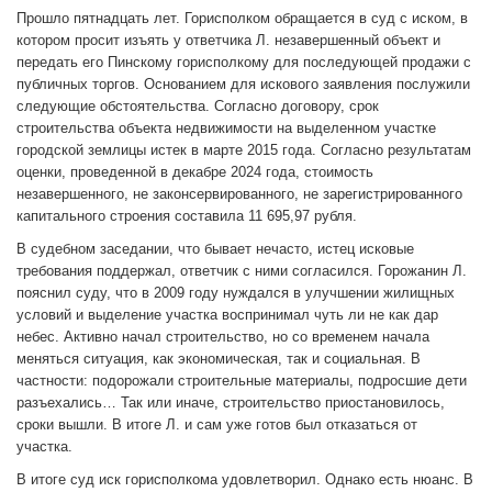
Прошло пятнадцать лет. Горисполком обращается в суд с иском, в
котором просит изъять у ответчика Л. незавершенный объект и
передать его Пинскому горисполкому для последующей продажи с
публичных торгов. Основанием для искового заявления послужили
следующие обстоятельства. Согласно договору, срок
строительства объекта недвижимости на выделенном участке
городской землицы истек в марте 2015 года. Согласно результатам
оценки, проведенной в декабре 2024 года, стоимость
незавершенного, не законсервированного, не зарегистрированного
капитального строения составила 11 695,97 рубля.
В судебном заседании, что бывает нечасто, истец исковые
требования поддержал, ответчик с ними согласился. Горожанин Л.
пояснил суду, что в 2009 году нуждался в улучшении жилищных
условий и выделение участка воспринимал чуть ли не как дар
небес. Активно начал строительство, но со временем начала
меняться ситуация, как экономическая, так и социальная. В
частности: подорожали строительные материалы, подросшие дети
разъехались… Так или иначе, строительство приостановилось,
сроки вышли. В итоге Л. и сам уже готов был отказаться от
участка.
В итоге суд иск горисполкома удовлетворил. Однако есть нюанс. В