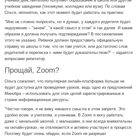
ученики действительно получают образование в школе или другом
учебном заведении (техникуме, колледже или вузе). По словам
Ольги, непонятно, как этот момент будет работать на практике.
"Мне не сложно попросить, но я думаю, у каждого родителя будет
недоумение – "зачем", "а какой смысл в этом" и так далее. И каким
образом я должна получать подтверждение? В постановлении
этого не указано. Ребенок должен предоставить официальную
справку из школы о том, что он там учится, или достаточно слов
родителей и переписка с ними будет доказательством?" – задается
вопросами репетитор.
Прощай, Zoom?
Ольга сожалеет, что популярная онлайн-платформа больше не
будет доступна для проведения уроков, ведь одно из предложений
Минобра – использовать для этих целей зарегистрированные в
стране информационные ресурсы.
"Честно говоря, я не вижу никакого смысла в этом запрете. Это
удобно всем: и учителям, и ученикам. В Zoom я могу работать
даже с начальной школой, с малышами, и они всегда внимательны
на онлайн-уроках, не отвлекаются и активно участвуют в процессе.
Поэтому будет очень обидно, если Zoom не разрешат