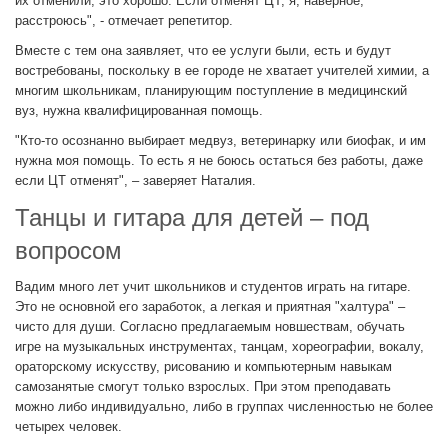
их отменили, это хорошо. Если отменят ЦТ, я, наверное,
расстроюсь", - отмечает репетитор.
Вместе с тем она заявляет, что ее услуги были, есть и будут
востребованы, поскольку в ее городе не хватает учителей химии, а
многим школьникам, планирующим поступление в медицинский
вуз, нужна квалифицированная помощь.
"Кто-то осознанно выбирает медвуз, ветеринарку или биофак, и им
нужна моя помощь. То есть я не боюсь остаться без работы, даже
если ЦТ отменят", – заверяет Наталия.
Танцы и гитара для детей – под
вопросом
Вадим много лет учит школьников и студентов играть на гитаре.
Это не основной его заработок, а легкая и приятная "халтура" –
чисто для души. Согласно предлагаемым новшествам, обучать
игре на музыкальных инструментах, танцам, хореографии, вокалу,
ораторскому искусству, рисованию и компьютерным навыкам
самозанятые смогут только взрослых. При этом преподавать
можно либо индивидуально, либо в группах численностью не более
четырех человек.