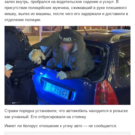
залез внутрь, пробрался на водительское сидение и уснул. В
присутствии полицейских мужчина, сжимавший в руке плюшевого
мишку, вылез из машины, после чего его задержали и доставили в
отделение полиции.
Стражи порядка установили, что автомобиль находился в розыске
как угнанный. Его отбуксировали на стоянку.
Имеет ли белорус отношение к угону авто — не сообщается.