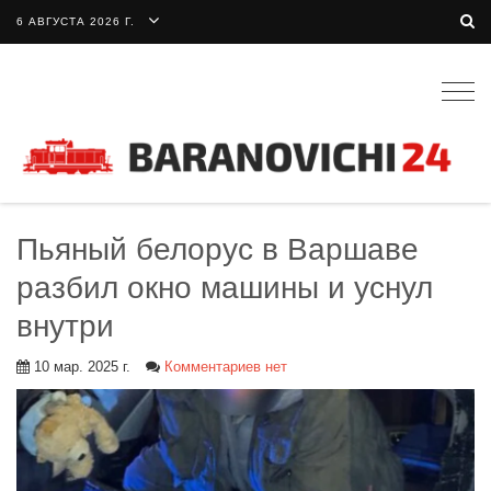
6 АВГУСТА 2026 Г.
Togg
navig
Пьяный белорус в Варшаве
разбил окно машины и уснул
внутри
10 мар. 2025 г.
Комментариев нет