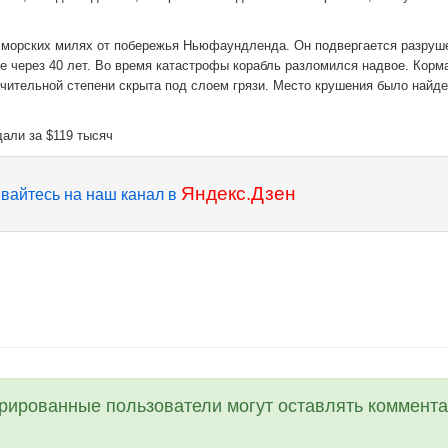
0 морских милях от побережья Ньюфаундленда. Он подвергается разруш
е через 40 лет. Во время катастрофы корабль разломился надвое. Корм
ачительной степени скрыта под слоем грязи. Место крушения было найд
дали за $119 тысяч
Яндекс.Дзен
вайтесь на наш канал в
трированные пользователи могут оставлять коммента