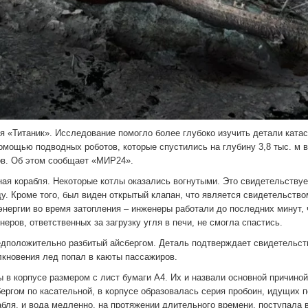
 «Титаник». Исследование помогло более глубоко изучить детали ката
омощью подводных роботов, которые спустились на глубину 3,8 тыс. м в
ов. Об этом сообщает «МИР24».
ая корабля. Некоторые котлы оказались вогнутыми. Это свидетельствуе
у. Кроме того, был виден открытый клапан, что является свидетельством
энергии во время затопления – инженеры работали до последних минут,
еров, ответственных за загрузку угля в печи, не смогла спастись.
едположительно разбитый айсбергом. Деталь подтверждает свидетельст
лкновения лед попал в каюты пассажиров.
в корпусе размером с лист бумаги А4. Их и назвали основной причиной
бергом по касательной, в корпусе образовалась серия пробоин, идущих 
бля, и вода медленно, на протяжении длительного времени, поступала 