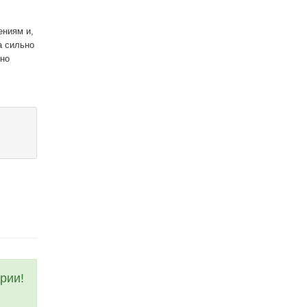
ениям и,
а сильно
ено
рии!