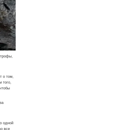
строфы,
т о том,
 того,
 чтобы
ва
по одной
во все