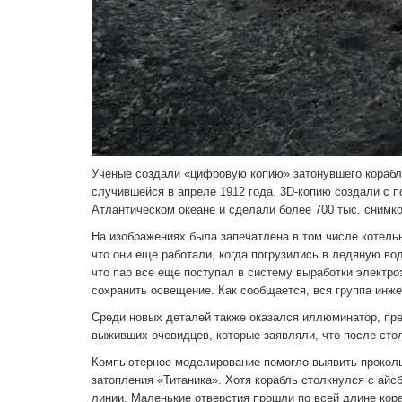
Ученые создали «цифровую копию» затонувшего корабля
случившейся в апреле 1912 года. 3D-копию создали с п
Атлантическом океане и сделали более 700 тыс. снимк
На изображениях была запечатлена в том числе котельн
что они еще работали, когда погрузились в ледяную вод
что пар все еще поступал в систему выработки электро
сохранить освещение. Как сообщается, вся группа инжен
Среди новых деталей также оказался иллюминатор, пр
выживших очевидцев, которые заявляли, что после сто
Компьютерное моделирование помогло выявить проколы 
затопления «Титаника». Хотя корабль столкнулся с айс
линии. Маленькие отверстия прошли по всей длине кора