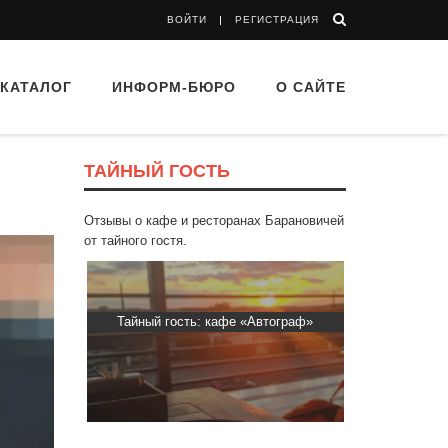
ВОЙТИ
РЕГИСТРАЦИЯ
КАТАЛОГ
ИНФОРМ-БЮРО
О САЙТЕ
ТАЙНЫЙ ГОСТЬ
Отзывы о кафе и ресторанах Барановичей
от тайного гостя.
Автограф»
Тайный гость: Гастропаб “Drova”
Тайный го