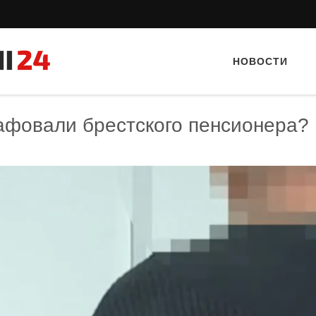
НОВОСТИ
рафовали брестского пенсионера?
Тайный гость: доставка Капибара
Тайный гость: кафе «