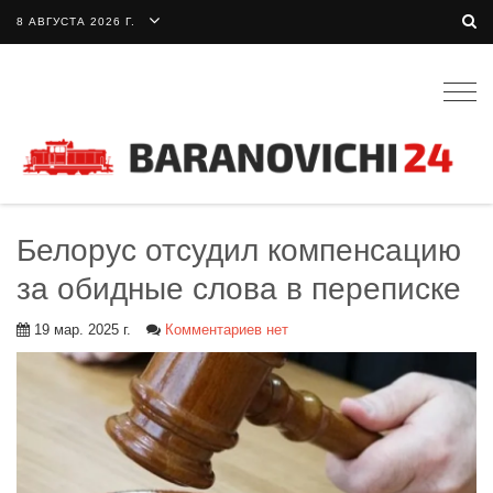
8 АВГУСТА 2026 Г.
Togg
navig
Белорус отсудил компенсацию
за обидные слова в переписке
19 мар. 2025 г.
Комментариев нет