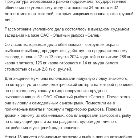
Прокуратура Березовского района поддержала государственное
обвинение по уголовному делу в отношении 34-летнего и 32-
летнего местных жителей, которым инкриминирована кража группой
лиц.
Рассмотрение уголовного дела состоялось в выездном судебном
заседании на базе ОАО «Опытный рыбхоз «Селец».
Согласно материалам дела обвиняемые – сотрудник охраны
рыбхоза и рыбовод предприятия, действуя по предварительному
сговору, в ночь с 12 на 13 августа 2024 года тайно похитили 288 кг
карпа элитного, 126 кг карпа отборного и 14 кг амура белого
стоимостью свыше 2,8 тыс. рублей.
Для хищения мужчины использовали надувную лодку знакомого,
на которую установили электрический мотор и на которой проникли
по центральному каналу к гидросооружению пруда по
выращиванию рыбы ОАО «Опытный рыбхоз «Селец». После этого
они выловили самодельным сачком рыбу. Поместили ее в
полимерные пакеты и покинули территорию рыбхоза. Приехав
домой к одному из обвиняемых, оба планировали заморозить рыбу
на следующий день и затем разделить «улов» для личного
потребления и угощений родственников.
Утром 13 августа обвиняемые загрузили рыбу в прицеп автомобиля