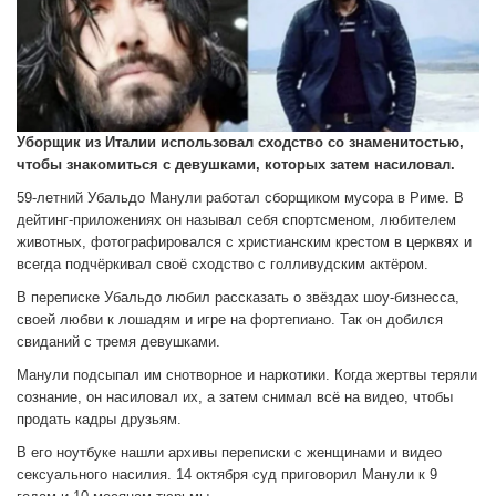
Уборщик из Италии использовал сходство со знаменитостью,
чтобы знакомиться с девушками, которых затем насиловал.
59-летний Убальдо Манули работал сборщиком мусора в Риме. В
дейтинг-приложениях он называл себя спортсменом, любителем
животных, фотографировался с христианским крестом в церквях и
всегда подчёркивал своё сходство с голливудским актёром.
В переписке Убальдо любил рассказать о звёздах шоу-бизнесса,
своей любви к лошадям и игре на фортепиано. Так он добился
свиданий с тремя девушками.
Манули подсыпал им снотворное и наркотики. Когда жертвы теряли
сознание, он насиловал их, а затем снимал всё на видео, чтобы
продать кадры друзьям.
В его ноутбуке нашли архивы переписки с женщинами и видео
сексуального насилия. 14 октября суд приговорил Манули к 9