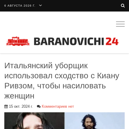
6 АВГУСТА 2026 Г.
Togg
navig
Итальянский уборщик
использовал сходство с Киану
Ривзом, чтобы насиловать
женщин
15 окт. 2024 г.
Комментариев нет