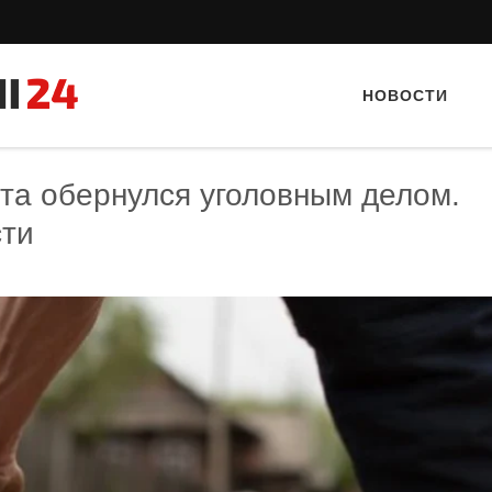
НОВОСТИ
нта обернулся уголовным делом.
сти
Тайный гость: кафе «Автограф»
Тайный гость: Гастропаб