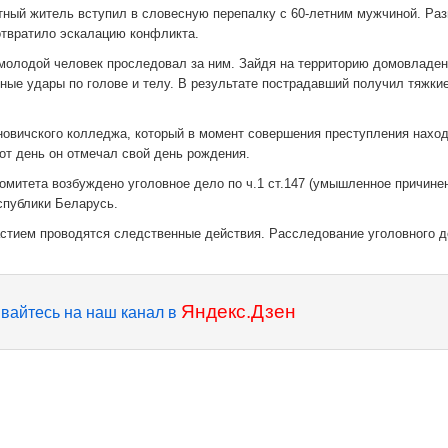
тный житель вступил в словесную перепалку с 60-летним мужчиной. Раз
отвратило эскалацию конфликта.
молодой человек проследовал за ним. Зайдя на территорию домовладен
ные удары по голове и телу. В результате пострадавший получил тяжки
ановичского колледжа, который в момент совершения преступления нахо
тот день он отмечал свой день рождения.
митета возбуждено уголовное дело по ч.1 ст.147 (умышленное причине
спублики Беларусь.
астием проводятся следственные действия. Расследование уголовного 
Яндекс.Дзен
вайтесь на наш канал в