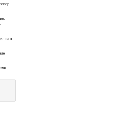
говор
ия,
е
дился в
ние
дела