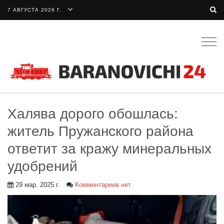
7 АВГУСТА 2026 Г.
Togg
navig
Халява дорого обошлась:
житель Пружанского района
ответит за кражу минеральных
удобрений
29 мар. 2025 г.
Комментариев нет