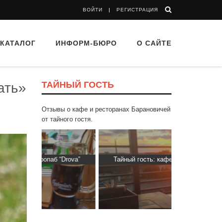
ВОЙТИ
РЕГИСТРАЦИЯ
КАТАЛОГ
ИНФОРМ-БЮРО
О САЙТЕ
ТАЙНЫЙ ГОСТЬ
ать»
Отзывы о кафе и ресторанах Барановичей
от тайного гостя.
 “Drova”
Тайный гость: кафе «Автограф»
Тайный гост