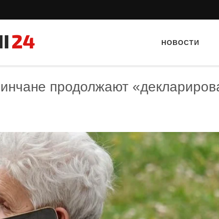
НОВОСТИ
минчане продолжают «деклариров
Тайный гость: ресторан «Пиросмани»
Тайный гость: Гастропаб