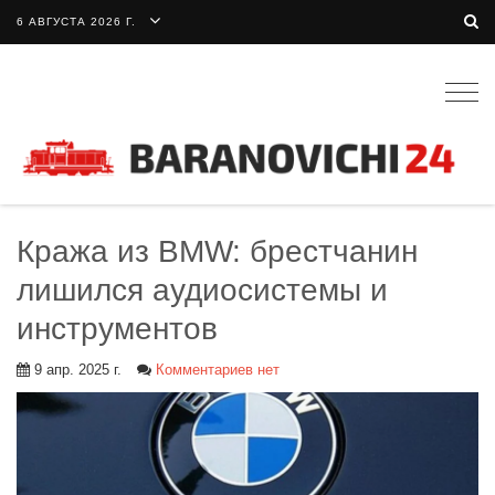
6 АВГУСТА 2026 Г.
Togg
navig
Кража из BMW: брестчанин
лишился аудиосистемы и
инструментов
9 апр. 2025 г.
Комментариев нет