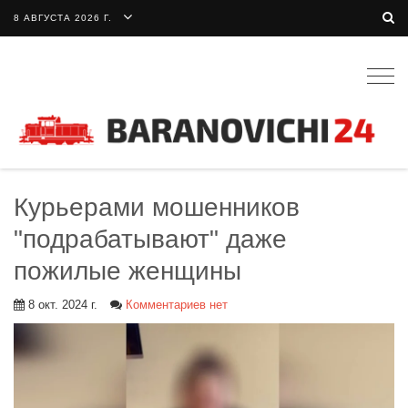
8 АВГУСТА 2026 Г.
Togg
navig
Курьерами мошенников
"подрабатывают" даже
пожилые женщины
8 окт. 2024 г.
Комментариев нет