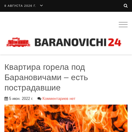
8 АВГУСТА 2026 Г.
Togg
navig
Квартира горела под
Барановичами – есть
пострадавшие
5 июн. 2022 г.
Комментариев нет