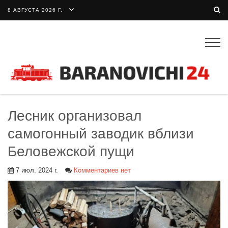
8 АВГУСТА 2026 Г.
Togg
navig
Лесник организовал
самогонный заводик вблизи
Беловежской пущи
7 июл. 2024 г.
Комментариев нет