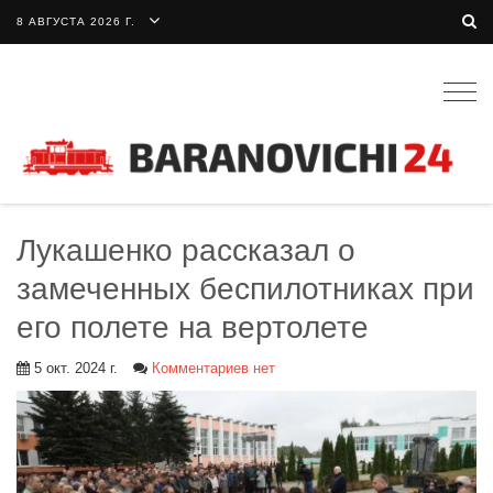
8 АВГУСТА 2026 Г.
Togg
navig
Лукашенко рассказал о
замеченных беспилотниках при
его полете на вертолете
5 окт. 2024 г.
Комментариев нет