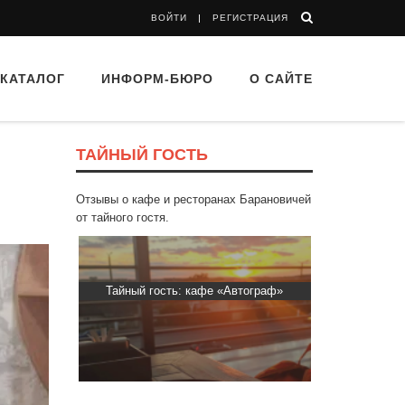
ВОЙТИ
РЕГИСТРАЦИЯ
КАТАЛОГ
ИНФОРМ-БЮРО
О САЙТЕ
ТАЙНЫЙ ГОСТЬ
Отзывы о кафе и ресторанах Барановичей
от тайного гостя.
втограф»
Тайный гость: Гастропаб “Drova”
Тайный гост