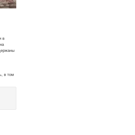
и в
на
адержаны
, в том