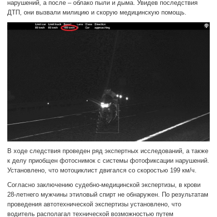
нарушений, а после – облако пыли и дыма. Увидев последствия
ДТП, они вызвали милицию и скорую медицинскую помощь.
В ходе следствия проведен ряд экспертных исследований, а также
к делу приобщен фотоснимок с системы фотофиксации нарушений.
Установлено, что мотоциклист двигался со скоростью 199 км/ч.
Согласно заключению судебно-медицинской экспертизы, в крови
28-летнего мужчины этиловый спирт не обнаружен. По результатам
проведения автотехнической экспертизы установлено, что
водитель располагал технической возможностью путем