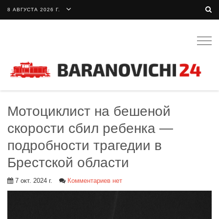
8 АВГУСТА 2026 Г.
Togg
navig
Мотоциклист на бешеной
скорости сбил ребенка —
подробности трагедии в
Брестской области
7 окт. 2024 г.
Комментариев нет