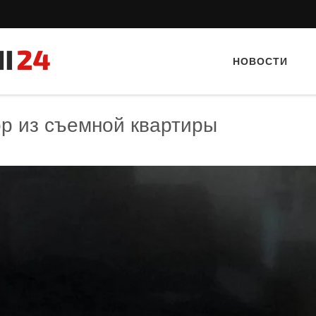
НОВОСТИ
р из съемной квартиры
Тайный гость: Кафе "Grand Buffet"
Тайный гость: Ресторан
Кветка”