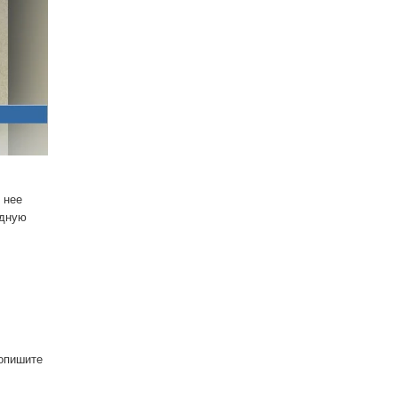
 нее
ндную
 опишите