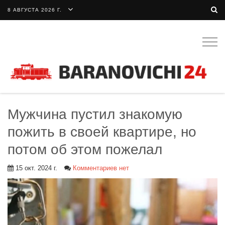
8 АВГУСТА 2026 Г.
Togg
navig
Мужчина пустил знакомую
пожить в своей квартире, но
потом об этом пожелал
15 окт. 2024 г.
Комментариев нет