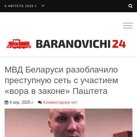
9 АВГУСТА 2026 Г.
Togg
navig
МВД Беларуси разоблачило
преступную сеть с участием
«вора в законе» Паштета
4 апр. 2025 г.
Комментариев нет