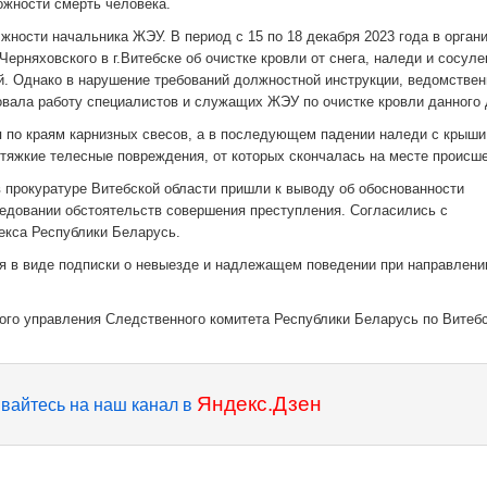
ожности смерть человека.
жности начальника ЖЭУ. В период с 15 по 18 декабря 2023 года в орган
ерняховского в г.Витебске об очистке кровли от снега, наледи и сосуле
й. Однако в нарушение требований должностной инструкции, ведомстве
зовала работу специалистов и служащих ЖЭУ по очистке кровли данного 
я по краям карнизных свесов, а в последующем падении наледи с крыши
тяжкие телесные повреждения, от которых скончалась на месте происше
в прокуратуре Витебской области пришли к выводу об обоснованности
едовании обстоятельств совершения преступления. Согласились с
декса Республики Беларусь.
я в виде подписки о невыезде и надлежащем поведении при направлени
ого управления Следственного комитета Республики Беларусь по Витеб
Яндекс.Дзен
вайтесь на наш канал в