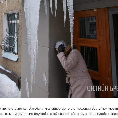
айского района г.Витебска уголовное дело в отношении 35-летней мест
остным лицом своих служебных обязанностей вследствие недобросовес