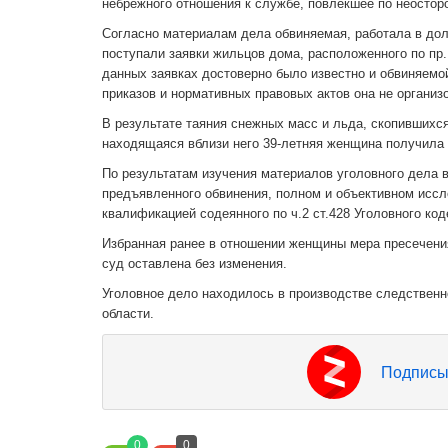
небрежного отношения к службе, повлекшее по неостор
Согласно материалам дела обвиняемая, работала в дол
поступали заявки жильцов дома, расположенного по пр.Ч
данных заявках достоверно было известно и обвиняемо
приказов и нормативных правовых актов она не органи
В результате таяния снежных масс и льда, скопившихс
находящаяся вблизи него 39-летняя женщина получила 
По результатам изучения материалов уголовного дела 
предъявленного обвинения, полном и объективном иссл
квалификацией содеянного по ч.2 ст.428 Уголовного ко
Избранная ранее в отношении женщины мера пресечени
суд оставлена без изменения.
Уголовное дело находилось в производстве следственн
области.
Подписы
0
0