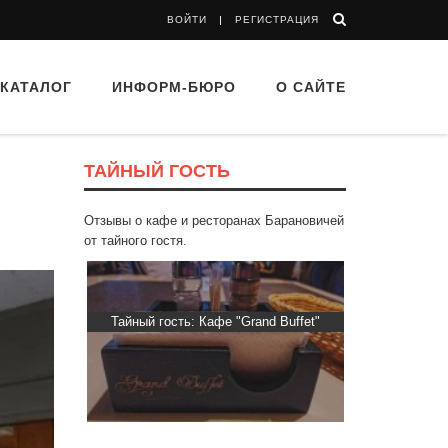
ВОЙТИ
РЕГИСТРАЦИЯ
КАТАЛОГ
ИНФОРМ-БЮРО
О САЙТЕ
ТАЙНЫЙ ГОСТЬ
Отзывы о кафе и ресторанах Барановичей
от тайного гостя.
 “Drova”
Тайный гость: Кафе "Grand Buffet"
Тайный гос