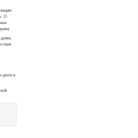
изацию
к. О
нных
дома.
 дома,
ствия.
и дела в
ской