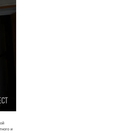
ной
тного и