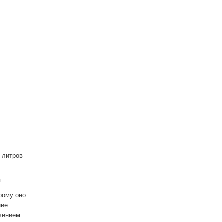
 литров
.
рому оно
ние
яжением