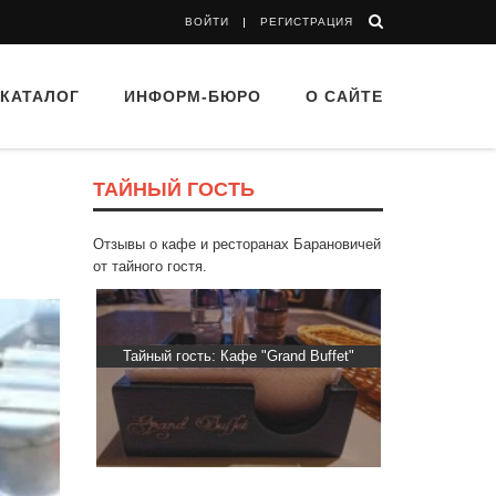
ВОЙТИ
РЕГИСТРАЦИЯ
КАТАЛОГ
ИНФОРМ-БЮРО
О САЙТЕ
ТАЙНЫЙ ГОСТЬ
Отзывы о кафе и ресторанах Барановичей
от тайного гостя.
втограф»
Тайный гость: Кафе "Grand Buffet"
Тайный гост