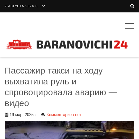
9 АВГУСТА 2026 Г.
Togg
navig
Пассажир такси на ходу
выхватила руль и
спровоцировала аварию —
видео
19 мар. 2025 г.
Комментариев нет