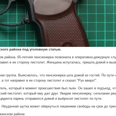
ского района под уголовную статью.
ов района. 65-летняя пенсионерка позвонила в оперативно-дежурную сл
равил в ее сторону пистолет. Женщина испугалась, пришла домой и выз
я группа. Выяснилось, что пенсионерка шла домой из гостей. По пути 
а тот направил в ее сторону пистолет и сказал:"Рук вверх!".
тель, который в момент происшествия был пьян. Он зашел в подъезд, ч
ский пистолет, который ему дал друг. Увидев пенсионерку, сельчанин ре
нцидента парень отправился домой и выбросил пистолет по пути.
о. Неудачная шутка может обернуться лишением свободы на срок до трех
ржинском районе.