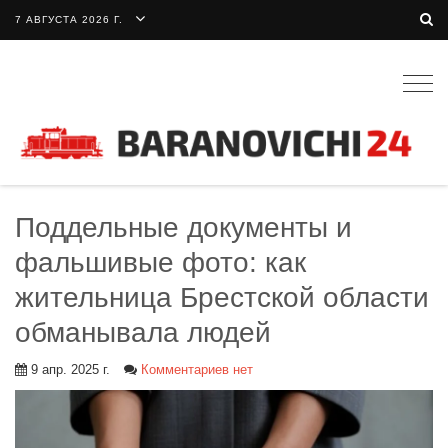
7 АВГУСТА 2026 Г.
Togg
navig
Поддельные документы и
фальшивые фото: как
жительница Брестской области
обманывала людей
9 апр. 2025 г.
Комментариев нет