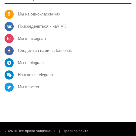
Мы на одноклассниках
Присоедениться к нам VK
Мы в instagram
Следите за нами на facebook
Мы в telegram
Наш чат в telegram
Мы в twitter
2026 © Все права защищены
Правила сайта