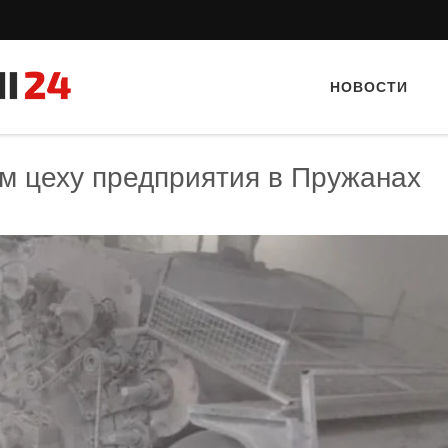
НОВОСТИ
м цеху предприятия в Пружанах
Тайный гость: ресторан «Пиросмани»
Тайный гость: доставка