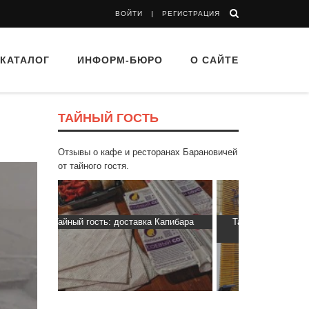
ВОЙТИ
РЕГИСТРАЦИЯ
КАТАЛОГ
ИНФОРМ-БЮРО
О САЙТЕ
ТАЙНЫЙ ГОСТЬ
Отзывы о кафе и ресторанах Барановичей
от тайного гостя.
 Капибара
Тайный гость: Ресторан “Папараць
Тайный гос
Кветка”