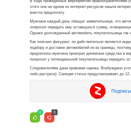
В ходе проведенных мероприятий правоохранителями ус
этого она на одном из интернет-ресурсов нашла интер
внесла предоплату.
Мужчина каждый день обещал заявительнице, что автом
попросил передать ему оставшуюся сумму, оговоренную
Однако долгожданный автомобиль покупательница так 
Как пояснил фигурант, он действительно является ин
подбору и доставке автомобилей из-за границы, поэтом
предоплаты мужчина проиграл денежные средства в вир
попросил у потенциальной покупательницы передать ос
Следователями дана правовая оценка. Возбуждено уголо
либо растрата). Санкция статьи предусматривает до 12
Подписы
0
0