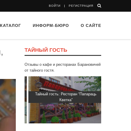
ВОЙТИ
РЕГИСТРАЦИЯ
КАТАЛОГ
ИНФОРМ-БЮРО
О САЙТЕ
ТАЙНЫЙ ГОСТЬ
,
Отзывы о кафе и ресторанах Барановичей
от тайного гостя.
Пиросмани»
Тайный гость: Ресторан “Папараць
Тайный гост
Кветка”