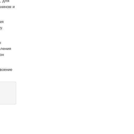
, для
анином и
мя
у.
о
сления
он
своение