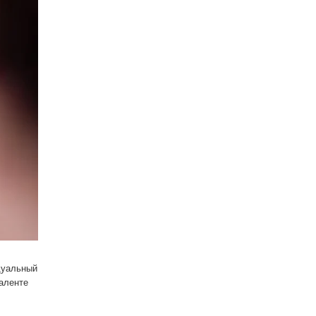
дуальный
аленте