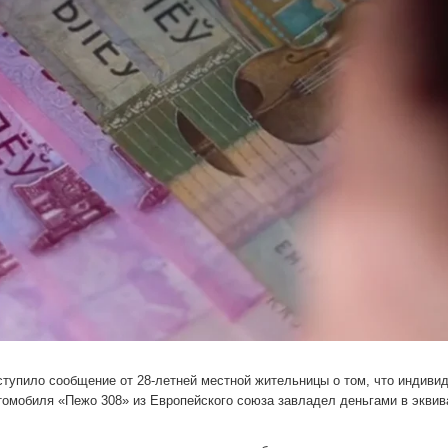
тупило сообщение от 28-летней местной жительницы о том, что индиви
томобиля «Пежо 308» из Европейского союза завладел деньгами в эквив