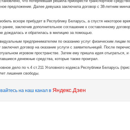
тановлено, что потерпевшая решила приобрести транспортное средство
есное предложение. Далее девушка заключила договор с 38-летним минч
обиль вскоре прибудет в Республику Беларусь, а спустя некоторое вре
 ранее, заключив дополнительное соглашение к составленному договор
не дождалась и обратилась в милицию за помощью.
дивидуальным предпринимателем по оказанию услуг физическим лицам п
у заключил договор на оказание услуги с заявительницей. После перечи
туальном игровом пространстве. Затем ему пришла идея отыграться, и 
тавшиеся денежные средства, которые также проиграл.
вное дело по ч.4 ст.211 Уголовного кодекса Республики Беларусь (при
 лет лишения свободы.
Яндекс.Дзен
вайтесь на наш канал в