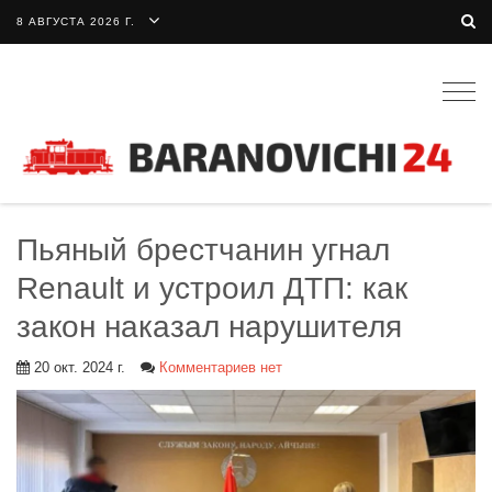
8 АВГУСТА 2026 Г.
Togg
navig
Пьяный брестчанин угнал
Renault и устроил ДТП: как
закон наказал нарушителя
20 окт. 2024 г.
Комментариев нет