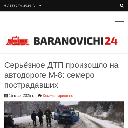
6 АВГУСТА 2026 Г.
Togg
navig
Серьёзное ДТП произошло на
автодороге М-8: семеро
пострадавших
15 мар. 2025 г.
Комментариев нет