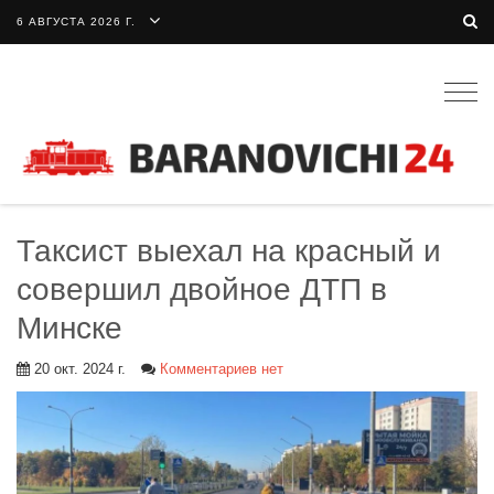
6 АВГУСТА 2026 Г.
Togg
navig
Таксист выехал на красный и
совершил двойное ДТП в
Минске
20 окт. 2024 г.
Комментариев нет