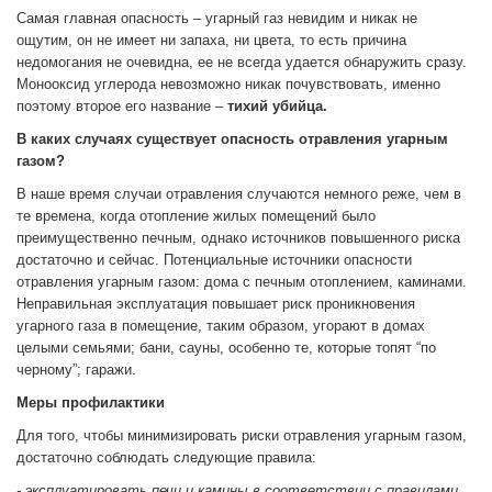
Самая главная опасность – угарный газ невидим и никак не
ощутим, он не имеет ни запаха, ни цвета, то есть причина
недомогания не очевидна, ее не всегда удается обнаружить сразу.
Монооксид углерода невозможно никак почувствовать, именно
поэтому второе его название –
тихий убийца.
В каких случаях существует опасность отравления угарным
газом?
В наше время случаи отравления случаются немного реже, чем в
те времена, когда отопление жилых помещений было
преимущественно печным, однако источников повышенного риска
достаточно и сейчас. Потенциальные источники опасности
отравления угарным газом: дома с печным отоплением, каминами.
Неправильная эксплуатация повышает риск проникновения
угарного газа в помещение, таким образом, угорают в домах
целыми семьями; бани, сауны, особенно те, которые топят “по
черному”; гаражи.
Меры профилактики
Для того, чтобы минимизировать риски отравления угарным газом,
достаточно соблюдать следующие правила:
- эксплуатировать печи и камины в соответствии с правилами,