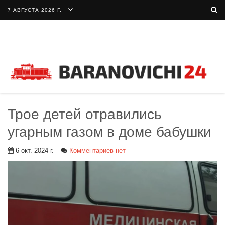
7 АВГУСТА 2026 Г.
Togg
navig
Трое детей отравились
угарным газом в доме бабушки
6 окт. 2024 г.
Комментариев нет