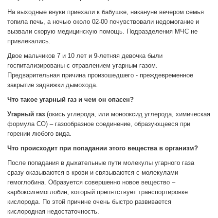
На выходные внуки приехали к бабушке, накануне вечером семья
топила печь, а ночью около 02-00 почувствовали недомогание и
вызвали скорую медицинскую помощь. Подразделения МЧС не
привлекались.
Двое мальчиков 7 и 10 лет и 9-летняя девочка были
госпитализированы с отравлением угарным газом.
Предварительная причина произошедшего - преждевременное
закрытие задвижки дымохода.
Что такое угарный газ и чем он опасен?
Угарный газ
(окись углерода, или монооксид углерода, химическая
формула СО) – газообразное соединение, образующееся при
горении любого вида.
Что происходит при попадании этого вещества в организм?
После попадания в дыхательные пути молекулы угарного газа
сразу оказываются в крови и связываются с молекулами
гемоглобина. Образуется совершенно новое вещество –
карбоксигемоглобин, который препятствует транспортировке
кислорода. По этой причине очень быстро развивается
кислородная недостаточность.