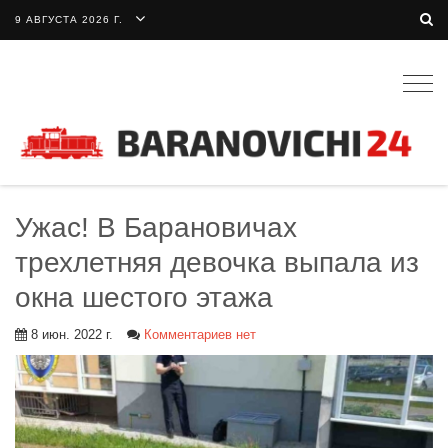
9 АВГУСТА 2026 Г.
Togg
navig
Ужас! В Барановичах
трехлетняя девочка выпала из
окна шестого этажа
8 июн. 2022 г.
Комментариев нет