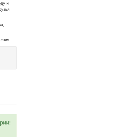
оду и
рузья
ка,
чения.
рии!