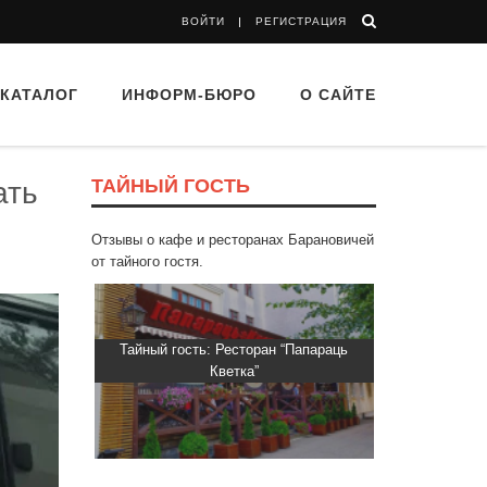
ВОЙТИ
РЕГИСТРАЦИЯ
КАТАЛОГ
ИНФОРМ-БЮРО
О САЙТЕ
ТАЙНЫЙ ГОСТЬ
ать
Отзывы о кафе и ресторанах Барановичей
от тайного гостя.
ти Хасти»
Тайный гость: Ресторан “Папараць
Тайный гос
Кветка”