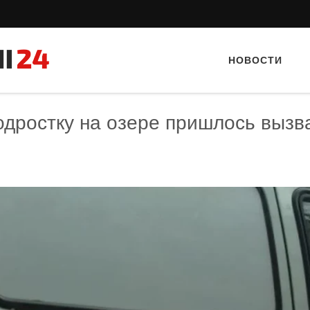
НОВОСТИ
одростку на озере пришлось вызв
Тайный гость: Гастропаб “Drova”
Тайный гость: кафе «Фас