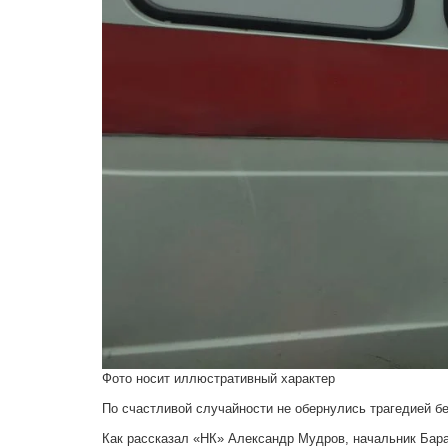
Фото носит иллюстративный характер
По счастливой случайности не обернулись трагедией бе
Как рассказал «НК» Александр Мудров, начальник Бар