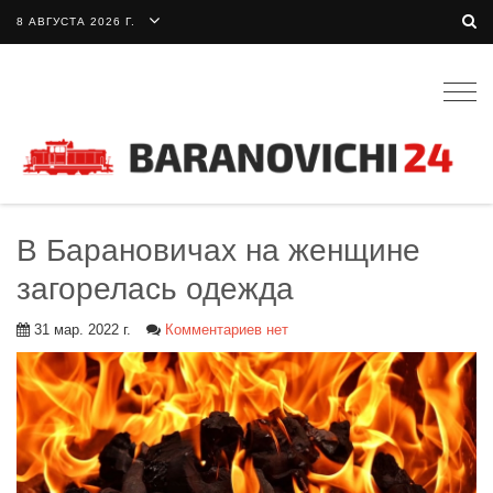
8 АВГУСТА 2026 Г.
Togg
navig
В Барановичах на женщине
загорелась одежда
31 мар. 2022 г.
Комментариев нет