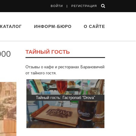
ВОЙТИ
РЕГИСТРАЦИЯ
КАТАЛОГ
ИНФОРМ-БЮРО
О САЙТЕ
ТАЙНЫЙ ГОСТЬ
000
Отзывы о кафе и ресторанах Барановичей
от тайного гостя.
 Капибара
Тайный гость: Гастропаб “Drova”
Тайный гост