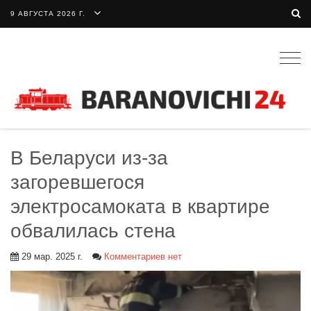
9 АВГУСТА 2026 Г.
Togg
navig
В Беларуси из-за
загоревшегося
электросамоката в квартире
обвалилась стена
29 мар. 2025 г.
Комментариев нет