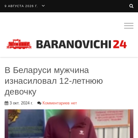
9 АВГУСТА 2026 Г.
Togg
navig
В Беларуси мужчина
изнасиловал 12-летнюю
девочку
3 окт. 2024 г.
Комментариев нет